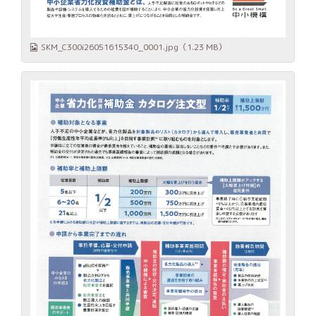
SKM_C300i26051615340_0001.jpg
（1.23 MB）