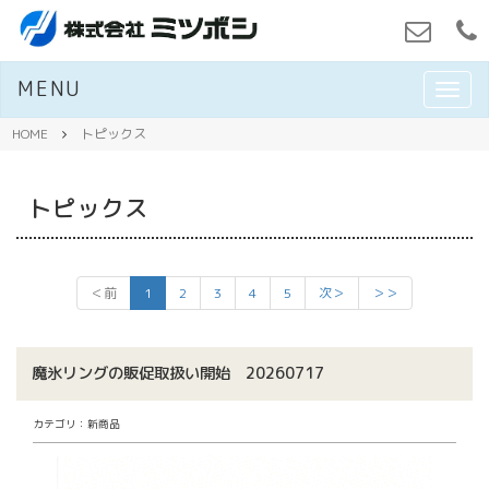
MENU
M
E
N
HOME
トピックス
U
トピックス
＜前
1
2
3
4
5
次＞
＞＞
魔氷リングの販促取扱い開始 20260717
カテゴリ：新商品