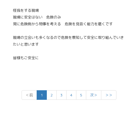
怪我をする現場
現場に安全はない 危険のみ
常に危険側から物事を考える 危険を見抜く能力を磨くです
現場の立会いも多くなるので危険を察知して安全に取り組んでいき
たいと思います
皆様もご安全に
＜前
1
2
3
4
5
次＞
＞＞