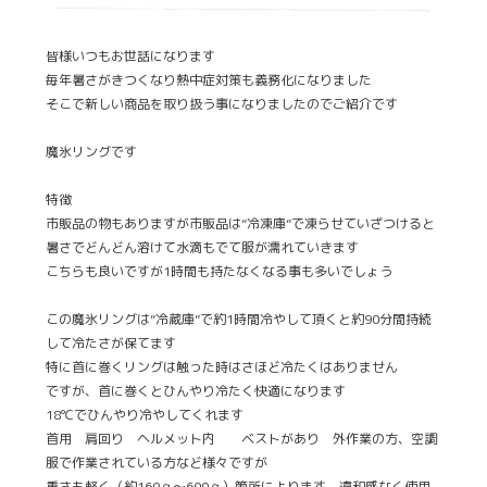
皆様いつもお世話になります
毎年暑さがきつくなり熱中症対策も義務化になりました
そこで新しい商品を取り扱う事になりましたのでご紹介です
魔氷リングです
特徴
市販品の物もありますが市販品は”冷凍庫”で凍らせていざつけると
暑さでどんどん溶けて水滴もでて服が濡れていきます
こちらも良いですが1時間も持たなくなる事も多いでしょう
この魔氷リングは”冷蔵庫”で約1時間冷やして頂くと約90分間持続
して冷たさが保てます
特に首に巻くリングは触った時はさほど冷たくはありません
ですが、首に巻くとひんやり冷たく快適になります
18℃でひんやり冷やしてくれます
首用 肩回り ヘルメット内 ベストがあり 外作業の方、空調
服で作業されている方など様々ですが
重さも軽く（約160ｇ～600ｇ）箇所によります 違和感なく使用