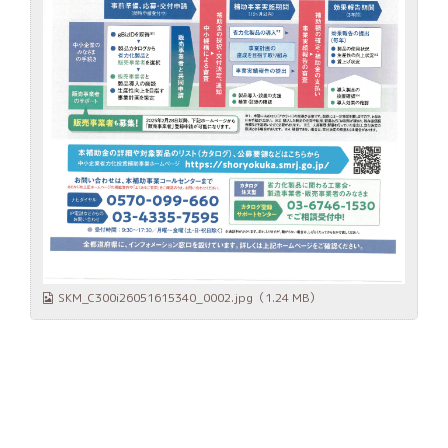
SKM_C300i26051615340_0002.jpg
（1.24 MB）