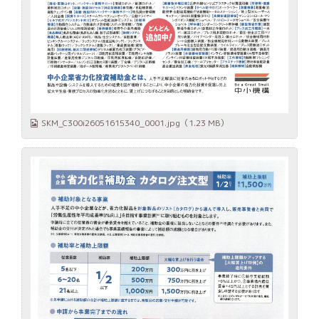
SKM_C300i26051615340_0001.jpg
（1.23 MB）