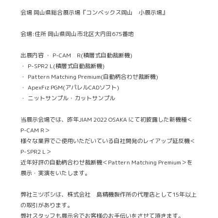
会場 岡山県総合展示場『コンベックス岡山 小展示場』
会場:住所 岡山県岡山市北区大内田675番地
出展内容 ・ P-CAM R(積層式自動裁断機)
・ P-SPR2 L(積層式自動裁断機)
・ Pattern Matching Premium(自動柄合わせ裁断機)
・ ApexFiz PGM(アパレルCADソフト)
・ ニットサンプル・カットサンプル
当展示会場では、昨年JIAM 2022 OSAKA にて初披露した新機種＜
P-CAM R＞
様々な業界でご使用いただいている自社開発のレイアップ延反機＜
P-SPR2 L＞
近年好評の自動柄合わせ裁断機＜Pattern Matching Premium＞を
展示・実演をいたします。
弊社ミツボシは、株式会社 島精機製作所の代理店として15年以上
の取引があります。
弊社スタッフも展示会でお客様のお手伝いをさせて頂きます。