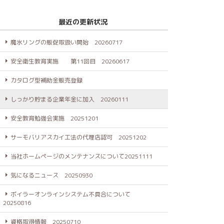
最近の更新状況
魔氷リングの販促取扱い開始 20260717
安全衛生教育実施 第11回目 20260617
カタログ型補助金販売登録
しっかり貯まる企業年金に加入 20260111
安全教育勉強会実施 20251201
サーモバリアスカイ工法の代理店認可 20251202
当社ホームページのメンテナンスについて20251111
気になるニュース 20250930
ボイラーオンラインシステム不具合について
20250816
資格取得情報 20250710