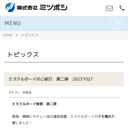
MENU
M
E
N
HOME
トピックス
U
トピックス
ミラクルボーイのご紹介 第二弾 20231027
カテゴリ：新商品
ミラクルボーイ情報 第二弾
環境、機械にやさしい油の濾過装置、ミラクルボーイの
デモ機が入
荷
しました！