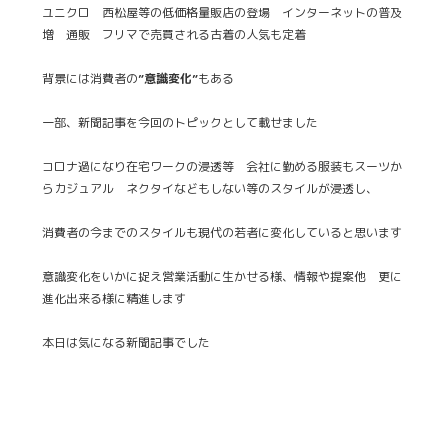
ユニクロ 西松屋等の低価格量販店の登場 インターネットの普及
増 通販 フリマで売買される古着の人気も定着
背景には消費者の
”意識変化”
もある
一部、新聞記事を今回のトピックとして載せました
コロナ過になり在宅ワークの浸透等 会社に勤める服装もスーツか
らカジュアル ネクタイなどもしない等のスタイルが浸透し、
消費者の今までのスタイルも現代の若者に
変化していると思います
意識変化をいかに捉え営業活動に生かせる様、情報や提案他 更に
進化出来る様に精進します
本日は気になる新聞記事でした