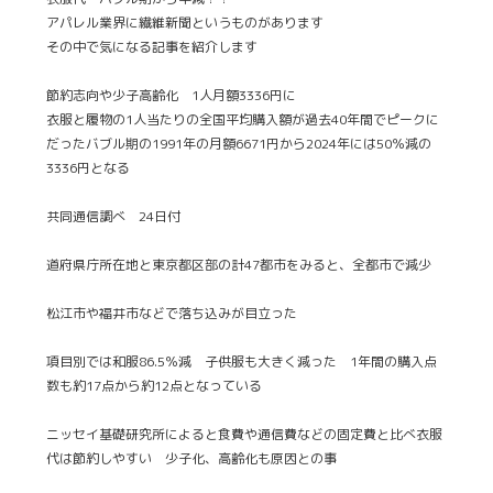
アパレル業界に繊維新聞というものがあります
その中で気になる記事を紹介します
節約志向や少子高齢化 1人月額3336円に
衣服と履物の1人当たりの全国平均購入額が過去40年間でピークに
だったバブル期の1991年の月額6671円から2024年には50％減の
3336円となる
共同通信調べ 24日付
道府県庁所在地と東京都区部の計47都市をみると、全都市で減少
松江市や福井市などで落ち込みが目立った
項目別では和服86.5％減 子供服も大きく減った 1年間の購入点
数も約17点から約12点となっている
ニッセイ基礎研究所によると食費や通信費などの固定費と比べ衣服
代は節約しやすい 少子化、高齢化も原因との事