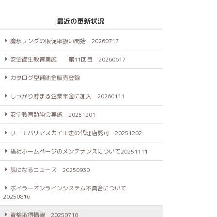
最近の更新状況
魔氷リングの販促取扱い開始 20260717
安全衛生教育実施 第11回目 20260617
カタログ型補助金販売登録
しっかり貯まる企業年金に加入 20260111
安全教育勉強会実施 20251201
サーモバリアスカイ工法の代理店認可 20251202
当社ホームページのメンテナンスについて20251111
気になるニュース 20250930
ボイラーオンラインシステム不具合について
20250816
資格取得情報 20250710